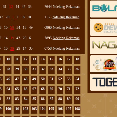
8
31
12
44
47
33
7644
Ndeleng Rekaman
47
20
1
2
18
10
1155
Ndeleng Rekaman
3
10
50
34
15
49
0860
Ndeleng Rekaman
2
14
19
43
20
6
7895
Ndeleng Rekaman
7
10
39
29
14
35
0758
Ndeleng Rekaman
9
10
11
12
13
14
15
16
17
18
7
28
29
30
31
32
33
34
35
36
5
46
47
48
49
50
51
52
53
54
3
64
65
66
67
68
69
70
71
72
1
82
83
84
85
86
87
88
89
90
9
100
101
102
103
104
105
106
107
108