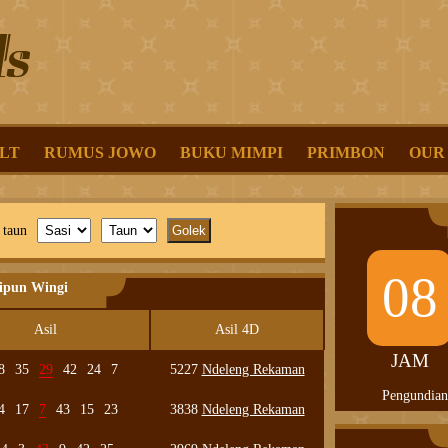
LT
RUMUS JOWO
BUKU MIMPI
PRIMBON
OUR
 taun
08
lipun Wingi
Asil
Asil 4D
JAM
8
35
29
42
24
7
5227
Ndeleng Rekaman
Pengundian
4
17
7
43
15
23
3838
Ndeleng Rekaman