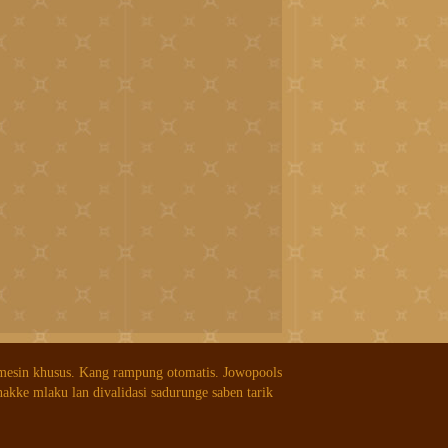
 mesin khusus. Kang rampung otomatis. Jowopools
nakke mlaku lan divalidasi sadurunge saben tarik