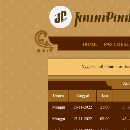
HOME
PAST RESU
Nggoleki asil miturut sasi lan
Asi
Dinten
Tanggal
Jam
Minggu
13-11-2022
21:00
3
3
Minggu
13-11-2022
09:00
45