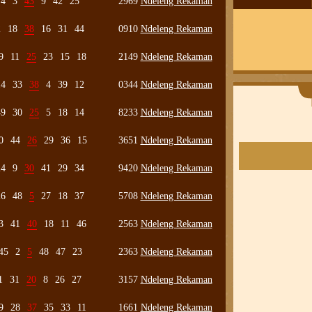
4
3
43
9
42
25
2969
Ndeleng Rekaman
2
18
38
16
31
44
0910
Ndeleng Rekaman
9
11
25
23
15
18
2149
Ndeleng Rekaman
14
33
38
4
39
12
0344
Ndeleng Rekaman
49
30
25
5
18
14
8233
Ndeleng Rekaman
0
44
26
29
36
15
3651
Ndeleng Rekaman
24
9
30
41
29
34
9420
Ndeleng Rekaman
26
48
5
27
18
37
5708
Ndeleng Rekaman
3
41
40
18
11
46
2563
Ndeleng Rekaman
45
2
5
48
47
23
2363
Ndeleng Rekaman
1
31
20
8
26
27
3157
Ndeleng Rekaman
9
28
37
35
33
11
1661
Ndeleng Rekaman