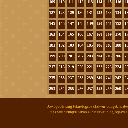
109
110
111
112
113
114
115
116
1
127
128
129
130
131
132
133
134
1
145
146
147
148
149
150
151
152
1
163
164
165
166
167
168
169
170
1
181
182
183
184
185
186
187
188
1
199
200
201
202
203
204
205
206
2
217
218
219
220
221
222
223
224
2
235
236
237
238
239
240
241
242
2
253
254
255
256
257
258
259
260
2
Jowopools sing teknologine dhuwur banget. Kabe
uga wis ditunjuk tenan audit sawijining ngesyah