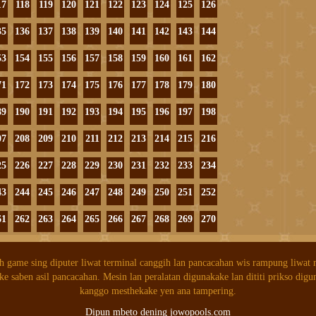
17
118
119
120
121
122
123
124
125
126
35
136
137
138
139
140
141
142
143
144
53
154
155
156
157
158
159
160
161
162
71
172
173
174
175
176
177
178
179
180
89
190
191
192
193
194
195
196
197
198
07
208
209
210
211
212
213
214
215
216
25
226
227
228
229
230
231
232
233
234
43
244
245
246
247
248
249
250
251
252
61
262
263
264
265
266
267
268
269
270
h game sing diputer liwat terminal canggih lan pancacahan wis rampung liwat
ke saben asil pancacahan. Mesin lan peralatan digunakake lan dititi prikso digu
kanggo mesthekake yen ana tampering.
Dipun mbeto dening jowopools.com