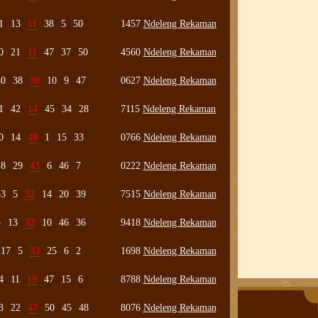
1
13
11
38
5
50
1457
Ndeleng Rekaman
0
21
11
47
37
50
4560
Ndeleng Rekaman
40
38
30
10
9
47
0627
Ndeleng Rekaman
1
42
14
45
34
28
7115
Ndeleng Rekaman
0
14
48
1
15
33
0766
Ndeleng Rekaman
8
29
43
6
46
7
0222
Ndeleng Rekaman
33
5
32
14
20
39
7515
Ndeleng Rekaman
5
13
32
10
46
36
9418
Ndeleng Rekaman
17
5
33
25
6
2
1698
Ndeleng Rekaman
4
11
19
47
15
6
8788
Ndeleng Rekaman
3
22
47
50
45
48
8076
Ndeleng Rekaman