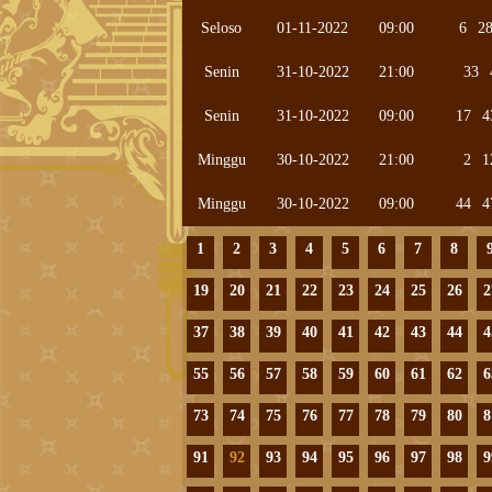
Seloso
01-11-2022
09:00
6
2
Senin
31-10-2022
21:00
33
Senin
31-10-2022
09:00
17
4
Minggu
30-10-2022
21:00
2
1
Minggu
30-10-2022
09:00
44
4
1
2
3
4
5
6
7
8
19
20
21
22
23
24
25
26
2
37
38
39
40
41
42
43
44
4
55
56
57
58
59
60
61
62
6
73
74
75
76
77
78
79
80
8
91
92
93
94
95
96
97
98
9