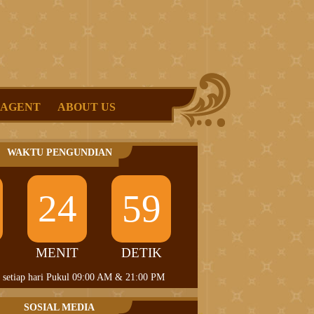
 AGENT
ABOUT US
WAKTU PENGUNDIAN
24
58
MENIT
DETIK
 setiap hari Pukul 09:00 AM & 21:00 PM
SOSIAL MEDIA