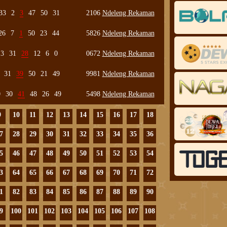
33
2
3
47
50
31
2106
Ndeleng Rekaman
26
7
1
50
23
44
5826
Ndeleng Rekaman
3
31
28
12
6
0
0672
Ndeleng Rekaman
31
39
50
21
49
9981
Ndeleng Rekaman
0
30
41
48
26
49
5498
Ndeleng Rekaman
9
10
11
12
13
14
15
16
17
18
7
28
29
30
31
32
33
34
35
36
5
46
47
48
49
50
51
52
53
54
3
64
65
66
67
68
69
70
71
72
1
82
83
84
85
86
87
88
89
90
9
100
101
102
103
104
105
106
107
108