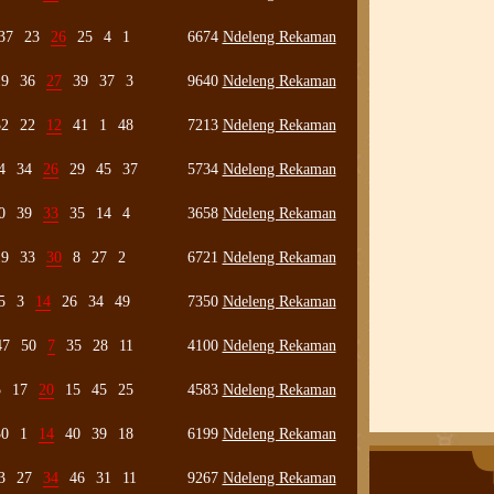
37
23
26
25
4
1
6674
Ndeleng Rekaman
19
36
27
39
37
3
9640
Ndeleng Rekaman
32
22
12
41
1
48
7213
Ndeleng Rekaman
4
34
26
29
45
37
5734
Ndeleng Rekaman
0
39
33
35
14
4
3658
Ndeleng Rekaman
19
33
30
8
27
2
6721
Ndeleng Rekaman
5
3
14
26
34
49
7350
Ndeleng Rekaman
47
50
7
35
28
11
4100
Ndeleng Rekaman
5
17
20
15
45
25
4583
Ndeleng Rekaman
30
1
14
40
39
18
6199
Ndeleng Rekaman
3
27
34
46
31
11
9267
Ndeleng Rekaman