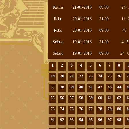
Kemis
21-01-2016
09:00
24
Rebo
20-01-2016
21:00
11
Rebo
20-01-2016
09:00
48
Seloso
19-01-2016
21:00
4
5
Seloso
19-01-2016
09:00
24
1
2
3
4
5
6
7
8
19
20
21
22
23
24
25
26
2
37
38
39
40
41
42
43
44
4
55
56
57
58
59
60
61
62
6
73
74
75
76
77
78
79
80
8
91
92
93
94
95
96
97
98
9