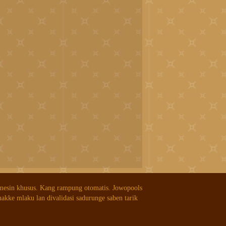
 mesin khusus. Kang rampung otomatis. Jowopools
nakke mlaku lan divalidasi sadurunge saben tarik