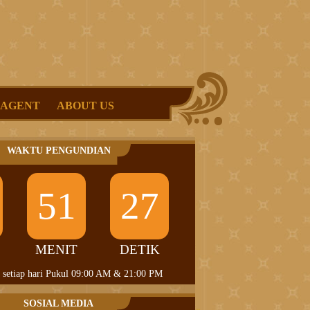
 AGENT
ABOUT US
WAKTU PENGUNDIAN
51
27
MENIT
DETIK
 setiap hari Pukul 09:00 AM & 21:00 PM
SOSIAL MEDIA