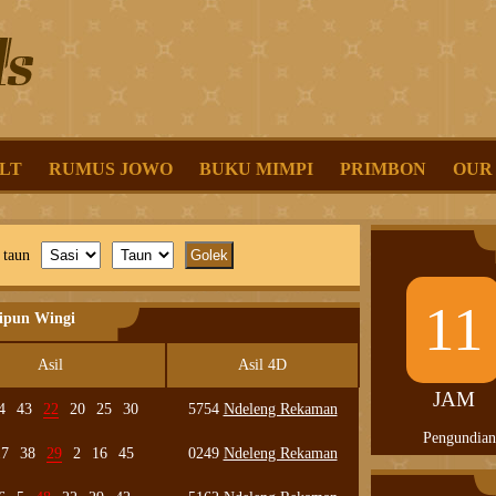
LT
RUMUS JOWO
BUKU MIMPI
PRIMBON
OUR
 taun
11
lipun Wingi
Asil
Asil 4D
JAM
4
43
22
20
25
30
5754
Ndeleng Rekaman
Pengundian
17
38
29
2
16
45
0249
Ndeleng Rekaman