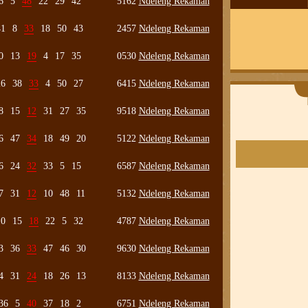
6
5
48
22
29
42
5162
Ndeleng Rekaman
41
8
33
18
50
43
2457
Ndeleng Rekaman
0
13
19
4
17
35
0530
Ndeleng Rekaman
26
38
33
4
50
27
6415
Ndeleng Rekaman
8
15
12
31
27
35
9518
Ndeleng Rekaman
6
47
34
18
49
20
5122
Ndeleng Rekaman
6
24
32
33
5
15
6587
Ndeleng Rekaman
7
31
12
10
48
11
5132
Ndeleng Rekaman
10
15
18
22
5
32
4787
Ndeleng Rekaman
3
36
33
47
46
30
9630
Ndeleng Rekaman
4
31
24
18
26
13
8133
Ndeleng Rekaman
36
5
40
37
18
2
6751
Ndeleng Rekaman