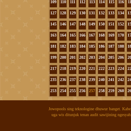
109
110
111
112
113
114
115
116
1
127
128
129
130
131
132
133
134
1
145
146
147
148
149
150
151
152
1
163
164
165
166
167
168
169
170
1
181
182
183
184
185
186
187
188
1
199
200
201
202
203
204
205
206
2
217
218
219
220
221
222
223
224
2
235
236
237
238
239
240
241
242
2
253
254
255
256
257
258
259
260
2
Jowopools sing teknologine dhuwur banget. Kabe
uga wis ditunjuk tenan audit sawijining ngesyah