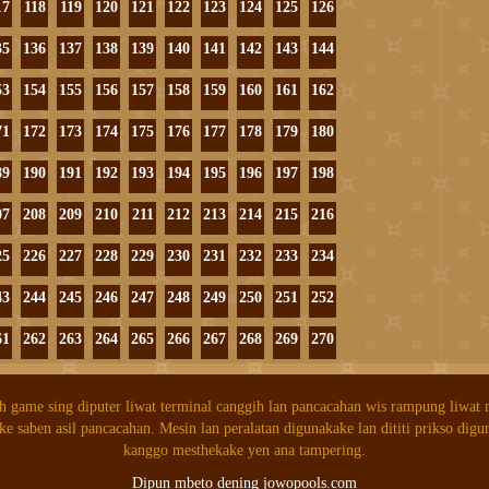
17
118
119
120
121
122
123
124
125
126
35
136
137
138
139
140
141
142
143
144
53
154
155
156
157
158
159
160
161
162
71
172
173
174
175
176
177
178
179
180
89
190
191
192
193
194
195
196
197
198
07
208
209
210
211
212
213
214
215
216
25
226
227
228
229
230
231
232
233
234
43
244
245
246
247
248
249
250
251
252
61
262
263
264
265
266
267
268
269
270
h game sing diputer liwat terminal canggih lan pancacahan wis rampung liwat
ke saben asil pancacahan. Mesin lan peralatan digunakake lan dititi prikso digu
kanggo mesthekake yen ana tampering.
Dipun mbeto dening jowopools.com