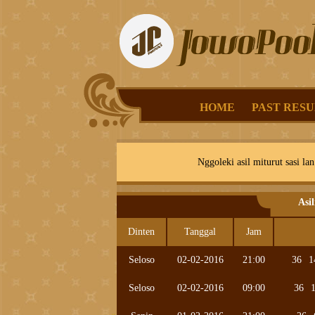
HOME
PAST RESU
Nggoleki asil miturut sasi lan
Asi
Dinten
Tanggal
Jam
Seloso
02-02-2016
21:00
36
1
Seloso
02-02-2016
09:00
36