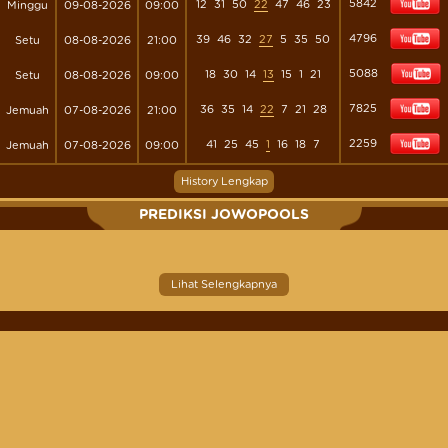
5842
12
31
50
22
47
46
23
Minggu
09-08-2026
09:00
4796
39
46
32
27
5
35
50
Setu
08-08-2026
21:00
5088
18
30
14
13
15
1
21
Setu
08-08-2026
09:00
7825
36
35
14
22
7
21
28
Jemuah
07-08-2026
21:00
2259
41
25
45
1
16
18
7
Jemuah
07-08-2026
09:00
History Lengkap
PREDIKSI JOWOPOOLS
Lihat Selengkapnya