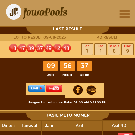
LAST RESULT
LOTTO RESULT 09-08-2026
4D RESULT
As
Kop
Kepala
Ekor
1
1
8
9
09
56
37
JAM
MENIT
DETIK
Pengundian setiap hari Pukul 09:00 AM & 21:00 PM
HASIL METU NOMER
Dinten
Tanggal
Jam
Asil
Asil 4D