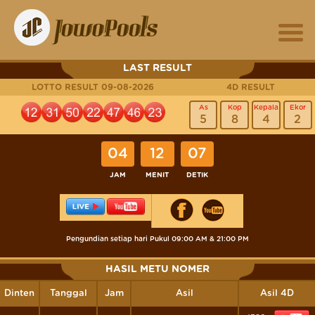
LAST RESULT
LOTTO RESULT 09-08-2026
4D RESULT
As
Kop
Kepala
Ekor
5
8
4
2
04
12
06
JAM
MENIT
DETIK
Pengundian setiap hari Pukul 09:00 AM & 21:00 PM
HASIL METU NOMER
Dinten
Tanggal
Jam
Asil
Asil 4D