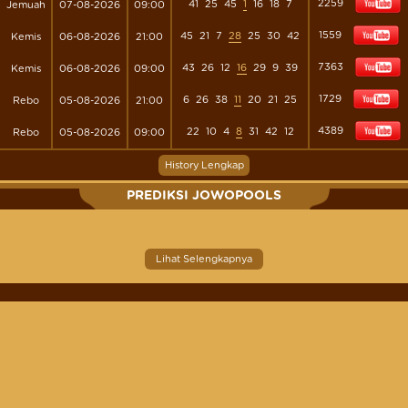
2259
41
25
45
1
16
18
7
Jemuah
07-08-2026
09:00
1559
45
21
7
28
25
30
42
Kemis
06-08-2026
21:00
7363
43
26
12
16
29
9
39
Kemis
06-08-2026
09:00
1729
6
26
38
11
20
21
25
Rebo
05-08-2026
21:00
4389
22
10
4
8
31
42
12
Rebo
05-08-2026
09:00
History Lengkap
PREDIKSI JOWOPOOLS
Lihat Selengkapnya