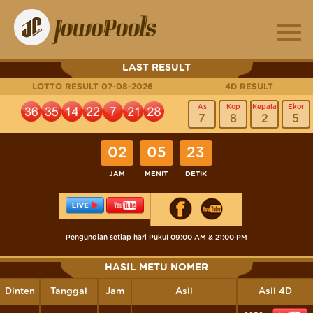
LAST RESULT
LOTTO RESULT 07-08-2026
4D RESULT
As
Kop
Kepala
Ekor
7
8
2
5
02
05
23
JAM
MENIT
DETIK
Pengundian setiap hari Pukul 09:00 AM & 21:00 PM
HASIL METU NOMER
Dinten
Tanggal
Jam
Asil
Asil 4D