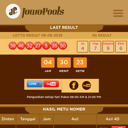
LAST RESULT
LOTTO RESULT 08-08-2026
4D RESULT
As
Kop
Kepala
Ekor
4
7
9
6
04
30
22
JAM
MENIT
DETIK
Pengundian setiap hari Pukul 09:00 AM & 21:00 PM
HASIL METU NOMER
Dinten
Tanggal
Jam
Asil
Asil 4D