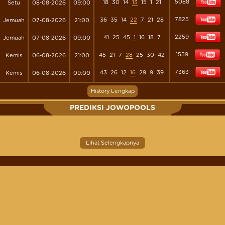
5088
18
30
14
13
15
1
21
Setu
08-08-2026
09:00
7825
36
35
14
22
7
21
28
Jemuah
07-08-2026
21:00
2259
41
25
45
1
16
18
7
Jemuah
07-08-2026
09:00
1559
45
21
7
28
25
30
42
Kemis
06-08-2026
21:00
7363
43
26
12
16
29
9
39
Kemis
06-08-2026
09:00
History Lengkap
PREDIKSI JOWOPOOLS
Lihat Selengkapnya