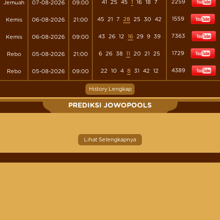
2259
41
25
45
1
16
18
7
Jemuah
07-08-2026
09:00
1559
45
21
7
28
25
30
42
Kemis
06-08-2026
21:00
7363
43
26
12
16
29
9
39
Kemis
06-08-2026
09:00
1729
6
26
38
11
20
21
25
Rebo
05-08-2026
21:00
4389
22
10
4
8
31
42
12
Rebo
05-08-2026
09:00
History Lengkap
PREDIKSI JOWOPOOLS
Lihat Selengkapnya