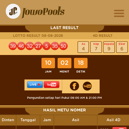
LAST RESULT
LOTTO RESULT 08-08-2026
4D RESULT
As
Kop
Kepala
Ekor
4
7
9
6
10
02
18
JAM
MENIT
DETIK
Pengundian setiap hari Pukul 09:00 AM & 21:00 PM
HASIL METU NOMER
Dinten
Tanggal
Jam
Asil
Asil 4D