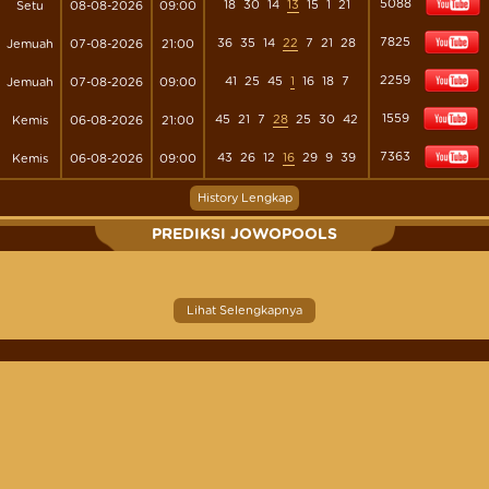
5088
18
30
14
13
15
1
21
Setu
08-08-2026
09:00
7825
36
35
14
22
7
21
28
Jemuah
07-08-2026
21:00
2259
41
25
45
1
16
18
7
Jemuah
07-08-2026
09:00
1559
45
21
7
28
25
30
42
Kemis
06-08-2026
21:00
7363
43
26
12
16
29
9
39
Kemis
06-08-2026
09:00
History Lengkap
PREDIKSI JOWOPOOLS
Lihat Selengkapnya