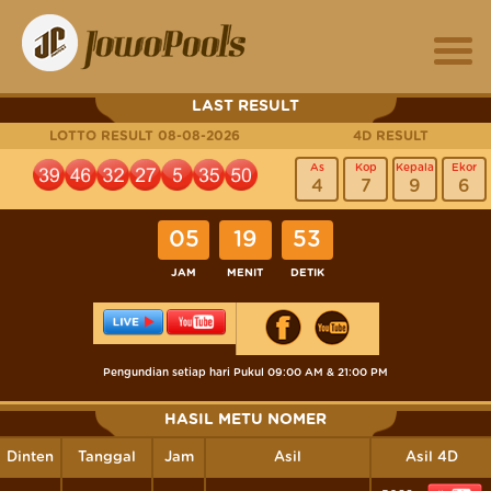
LAST RESULT
LOTTO RESULT 08-08-2026
4D RESULT
As
Kop
Kepala
Ekor
4
7
9
6
05
19
53
JAM
MENIT
DETIK
Pengundian setiap hari Pukul 09:00 AM & 21:00 PM
HASIL METU NOMER
Dinten
Tanggal
Jam
Asil
Asil 4D