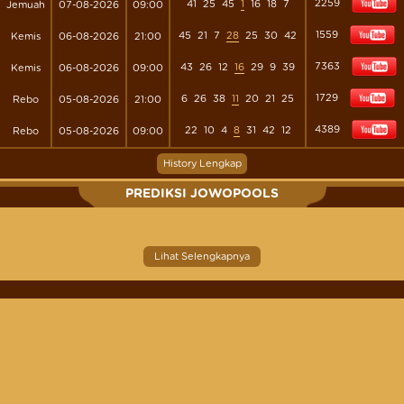
2259
41
25
45
1
16
18
7
Jemuah
07-08-2026
09:00
1559
45
21
7
28
25
30
42
Kemis
06-08-2026
21:00
7363
43
26
12
16
29
9
39
Kemis
06-08-2026
09:00
1729
6
26
38
11
20
21
25
Rebo
05-08-2026
21:00
4389
22
10
4
8
31
42
12
Rebo
05-08-2026
09:00
History Lengkap
PREDIKSI JOWOPOOLS
Lihat Selengkapnya