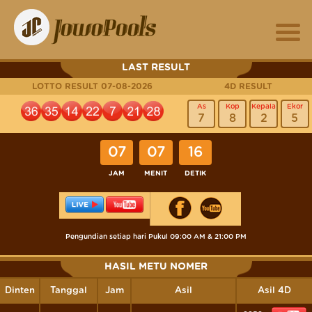
LAST RESULT
LOTTO RESULT 07-08-2026
4D RESULT
As
Kop
Kepala
Ekor
7
8
2
5
07
07
16
JAM
MENIT
DETIK
Pengundian setiap hari Pukul 09:00 AM & 21:00 PM
HASIL METU NOMER
Dinten
Tanggal
Jam
Asil
Asil 4D