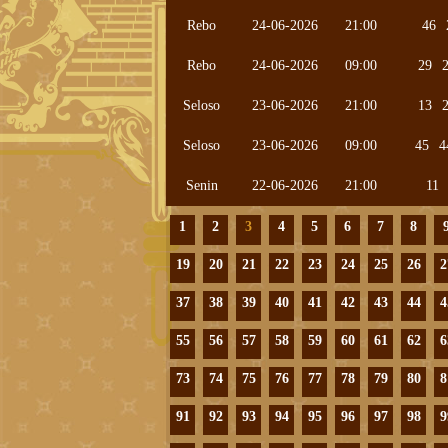
Rebo
24-06-2026
21:00
46
Rebo
24-06-2026
09:00
29
Seloso
23-06-2026
21:00
13
Seloso
23-06-2026
09:00
45
4
Senin
22-06-2026
21:00
11
1
2
3
4
5
6
7
8
19
20
21
22
23
24
25
26
2
37
38
39
40
41
42
43
44
4
55
56
57
58
59
60
61
62
6
73
74
75
76
77
78
79
80
8
91
92
93
94
95
96
97
98
9