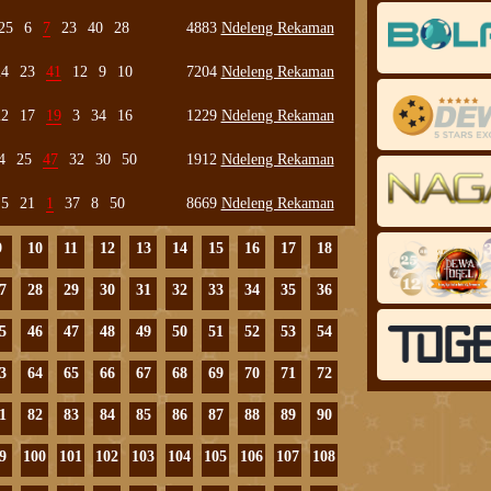
25
6
7
23
40
28
4883
Ndeleng Rekaman
24
23
41
12
9
10
7204
Ndeleng Rekaman
22
17
19
3
34
16
1229
Ndeleng Rekaman
4
25
47
32
30
50
1912
Ndeleng Rekaman
5
21
1
37
8
50
8669
Ndeleng Rekaman
9
10
11
12
13
14
15
16
17
18
7
28
29
30
31
32
33
34
35
36
5
46
47
48
49
50
51
52
53
54
3
64
65
66
67
68
69
70
71
72
1
82
83
84
85
86
87
88
89
90
9
100
101
102
103
104
105
106
107
108