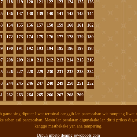
17
118
119
120
121
122
123
124
125
126
35
136
137
138
139
140
141
142
143
144
53
154
155
156
157
158
159
160
161
162
71
172
173
174
175
176
177
178
179
180
89
190
191
192
193
194
195
196
197
198
07
208
209
210
211
212
213
214
215
216
25
226
227
228
229
230
231
232
233
234
43
244
245
246
247
248
249
250
251
252
61
262
263
264
265
266
267
268
269
h game sing diputer liwat terminal canggih lan pancacahan wis rampung liwat
ke saben asil pancacahan. Mesin lan peralatan digunakake lan dititi prikso digu
kanggo mesthekake yen ana tampering.
Dipun mbeto dening jowopools.com