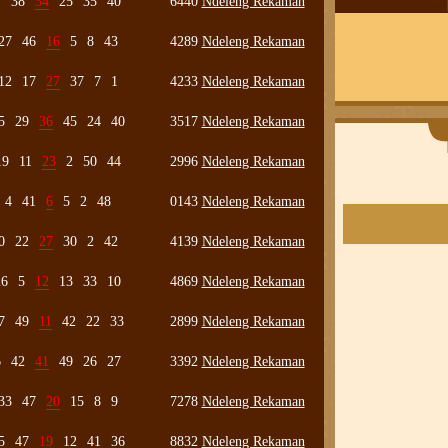
7
38
34
25
35
40
6440
Ndeleng Rekaman
27
46
16
5
8
43
4289
Ndeleng Rekaman
12
17
27
37
7
1
4233
Ndeleng Rekaman
5
29
36
45
24
40
3517
Ndeleng Rekaman
19
11
23
2
50
44
2996
Ndeleng Rekaman
4
41
6
5
2
48
0143
Ndeleng Rekaman
0
22
27
30
2
42
4139
Ndeleng Rekaman
26
5
12
13
33
10
4869
Ndeleng Rekaman
7
49
11
42
22
33
2899
Ndeleng Rekaman
6
42
41
49
26
27
3392
Ndeleng Rekaman
33
47
20
15
8
9
7278
Ndeleng Rekaman
5
47
19
12
41
36
8832
Ndeleng Rekaman