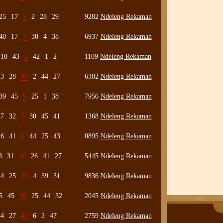
25
17
3
2
28
29
9282
Ndeleng Rekaman
40
17
7
30
4
38
6937
Ndeleng Rekaman
10
43
6
42
1
2
1109
Ndeleng Rekaman
23
28
10
2
44
27
6302
Ndeleng Rekaman
39
45
5
25
1
38
7956
Ndeleng Rekaman
47
32
7
30
45
41
1368
Ndeleng Rekaman
26
41
6
44
25
43
0895
Ndeleng Rekaman
3
31
30
26
41
27
5445
Ndeleng Rekaman
34
25
44
4
39
31
9836
Ndeleng Rekaman
5
45
39
25
44
32
2045
Ndeleng Rekaman
44
27
42
6
2
47
2759
Ndeleng Rekaman