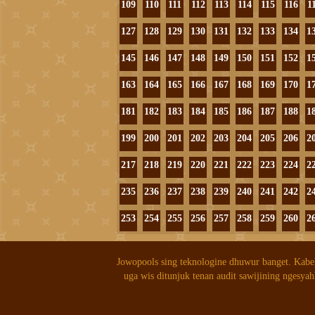
109
110
111
112
113
114
115
116
1
127
128
129
130
131
132
133
134
1
145
146
147
148
149
150
151
152
1
163
164
165
166
167
168
169
170
1
181
182
183
184
185
186
187
188
1
199
200
201
202
203
204
205
206
2
217
218
219
220
221
222
223
224
2
235
236
237
238
239
240
241
242
2
253
254
255
256
257
258
259
260
2
Jowopools sing teknologine dhuwur banget. Kabe
uga wis ditunjuk tenan audit sawijining ngesyah