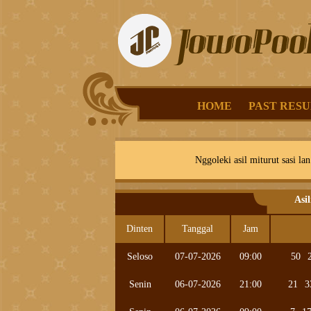
HOME
PAST RESU
Nggoleki asil miturut sasi lan
Asi
Dinten
Tanggal
Jam
Seloso
07-07-2026
09:00
50
Senin
06-07-2026
21:00
21
3