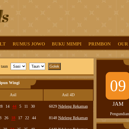
LT
RUMUS JOWO
BUKU MIMPI
PRIMBON
OUR
 taun
09
lipun Wingi
Asil
Asil 4D
JAM
28
14
44
5
11
30
6029
Ndeleng Rekaman
Pengundian
3
26
18
17
22
44
8148
Ndeleng Rekaman