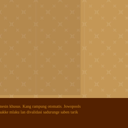
 mesin khusus. Kang rampung otomatis. Jowopools
nakke mlaku lan divalidasi sadurunge saben tarik