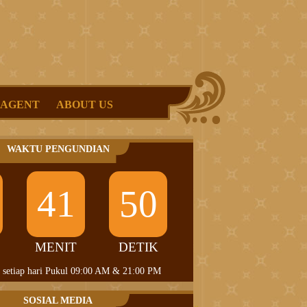
 AGENT
ABOUT US
WAKTU PENGUNDIAN
41
50
MENIT
DETIK
 setiap hari Pukul 09:00 AM & 21:00 PM
SOSIAL MEDIA