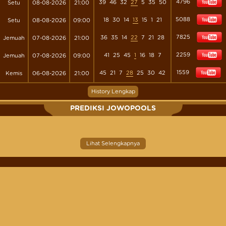
4796
39
46
32
27
5
35
50
Setu
08-08-2026
21:00
5088
18
30
14
13
15
1
21
Setu
08-08-2026
09:00
7825
36
35
14
22
7
21
28
Jemuah
07-08-2026
21:00
2259
41
25
45
1
16
18
7
Jemuah
07-08-2026
09:00
1559
45
21
7
28
25
30
42
Kemis
06-08-2026
21:00
History Lengkap
PREDIKSI JOWOPOOLS
Lihat Selengkapnya