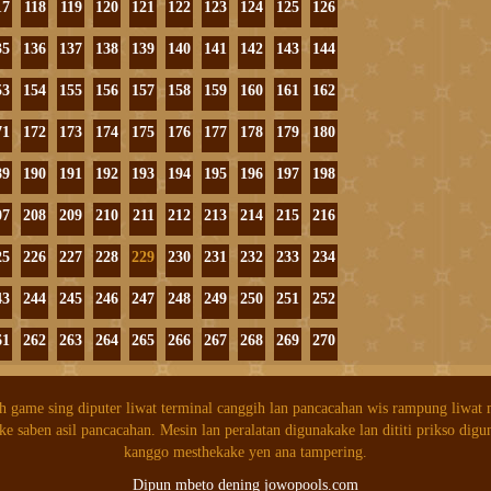
17
118
119
120
121
122
123
124
125
126
35
136
137
138
139
140
141
142
143
144
53
154
155
156
157
158
159
160
161
162
71
172
173
174
175
176
177
178
179
180
89
190
191
192
193
194
195
196
197
198
07
208
209
210
211
212
213
214
215
216
25
226
227
228
229
230
231
232
233
234
43
244
245
246
247
248
249
250
251
252
61
262
263
264
265
266
267
268
269
270
h game sing diputer liwat terminal canggih lan pancacahan wis rampung liwat
ke saben asil pancacahan. Mesin lan peralatan digunakake lan dititi prikso digu
kanggo mesthekake yen ana tampering.
Dipun mbeto dening jowopools.com