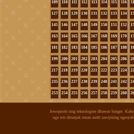
109
110
111
112
113
114
115
116
1
127
128
129
130
131
132
133
134
1
145
146
147
148
149
150
151
152
1
163
164
165
166
167
168
169
170
1
181
182
183
184
185
186
187
188
1
199
200
201
202
203
204
205
206
2
217
218
219
220
221
222
223
224
2
235
236
237
238
239
240
241
242
2
253
254
255
256
257
258
259
260
2
Jowopools sing teknologine dhuwur banget. Kabe
uga wis ditunjuk tenan audit sawijining ngesyah