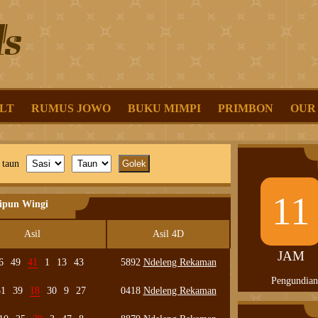
LT
RUMUS JOWO
BUKU MIMPI
PRIMBON
OUR
 taun
11
lipun Wingi
Asil
Asil 4D
JAM
6
49
41
1
13
43
5892
Ndeleng Rekaman
Pengundian
31
39
18
30
9
27
0418
Ndeleng Rekaman