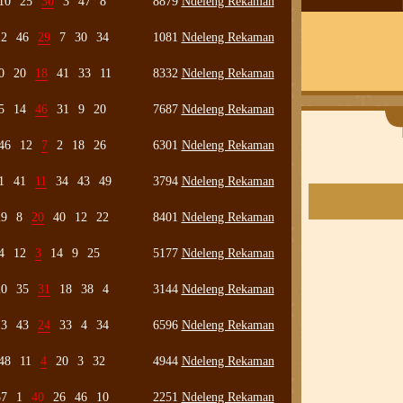
10
25
30
3
47
8
8879
Ndeleng Rekaman
12
46
29
7
30
34
1081
Ndeleng Rekaman
0
20
18
41
33
11
8332
Ndeleng Rekaman
5
14
46
31
9
20
7687
Ndeleng Rekaman
46
12
7
2
18
26
6301
Ndeleng Rekaman
1
41
11
34
43
49
3794
Ndeleng Rekaman
29
8
20
40
12
22
8401
Ndeleng Rekaman
4
12
3
14
9
25
5177
Ndeleng Rekaman
20
35
31
18
38
4
3144
Ndeleng Rekaman
13
43
24
33
4
34
6596
Ndeleng Rekaman
48
11
4
20
3
32
4944
Ndeleng Rekaman
37
1
40
26
46
10
2251
Ndeleng Rekaman