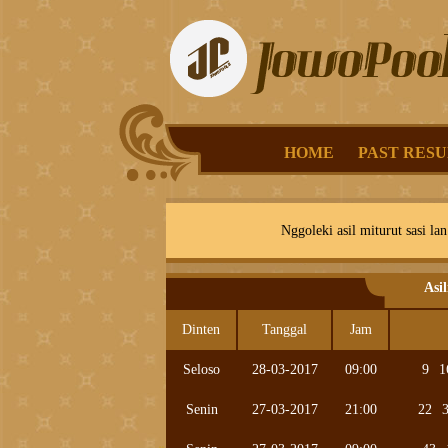
HOME
PAST RESU
Nggoleki asil miturut sasi lan
Asi
Dinten
Tanggal
Jam
Seloso
28-03-2017
09:00
9
1
Senin
27-03-2017
21:00
22