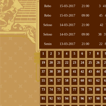
Rebo
15-03-2017
21:00
3
4
Rebo
15-03-2017
09:00
45
Seloso
14-03-2017
21:00
42
Seloso
14-03-2017
09:00
38
3
Senin
13-03-2017
21:00
22
1
2
3
4
5
6
7
8
19
20
21
22
23
24
25
26
2
37
38
39
40
41
42
43
44
4
55
56
57
58
59
60
61
62
6
73
74
75
76
77
78
79
80
8
91
92
93
94
95
96
97
98
9