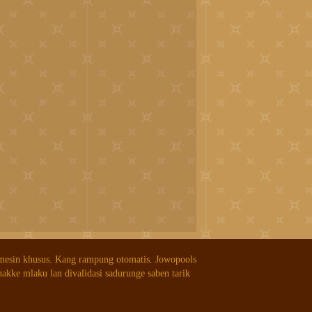
 mesin khusus. Kang rampung otomatis. Jowopools
nakke mlaku lan divalidasi sadurunge saben tarik