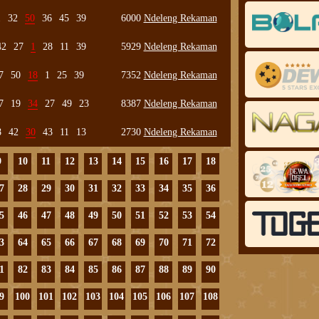
1
32
50
36
45
39
6000
Ndeleng Rekaman
42
27
1
28
11
39
5929
Ndeleng Rekaman
7
50
18
1
25
39
7352
Ndeleng Rekaman
7
19
34
27
49
23
8387
Ndeleng Rekaman
8
42
30
43
11
13
2730
Ndeleng Rekaman
9
10
11
12
13
14
15
16
17
18
7
28
29
30
31
32
33
34
35
36
5
46
47
48
49
50
51
52
53
54
3
64
65
66
67
68
69
70
71
72
1
82
83
84
85
86
87
88
89
90
9
100
101
102
103
104
105
106
107
108