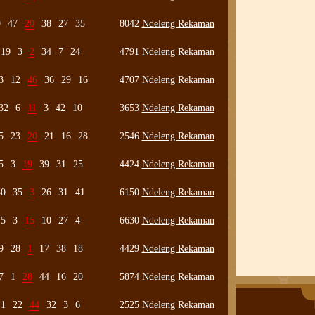
9
47
20
38
27
35
8042
Ndeleng Rekaman
19
3
2
34
7
24
4791
Ndeleng Rekaman
3
12
46
36
29
16
4707
Ndeleng Rekaman
32
6
11
3
42
10
3653
Ndeleng Rekaman
5
23
20
21
16
28
2546
Ndeleng Rekaman
5
3
19
39
31
25
4424
Ndeleng Rekaman
50
35
3
26
31
41
6150
Ndeleng Rekaman
5
3
15
10
27
4
6630
Ndeleng Rekaman
9
28
1
17
38
18
4429
Ndeleng Rekaman
7
1
28
44
16
20
5874
Ndeleng Rekaman
1
22
44
32
3
6
2525
Ndeleng Rekaman