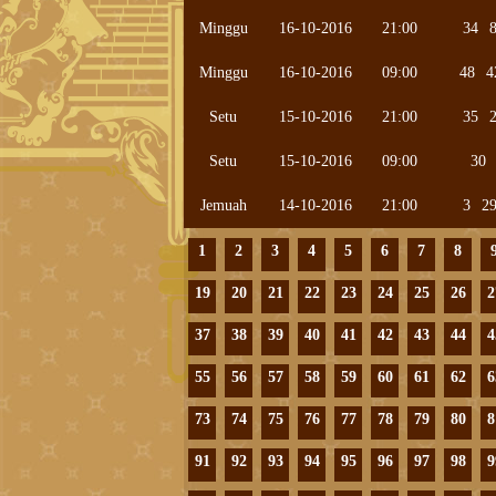
Minggu
16-10-2016
21:00
34
Minggu
16-10-2016
09:00
48
4
Setu
15-10-2016
21:00
35
Setu
15-10-2016
09:00
30
Jemuah
14-10-2016
21:00
3
2
1
2
3
4
5
6
7
8
19
20
21
22
23
24
25
26
2
37
38
39
40
41
42
43
44
4
55
56
57
58
59
60
61
62
6
73
74
75
76
77
78
79
80
8
91
92
93
94
95
96
97
98
9