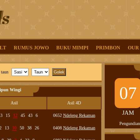
LT
RUMUS JOWO
BUKU MIMPI
PRIMBON
OUR
 taun
07
lipun Wingi
Asil
Asil 4D
JAM
33
15
12
45
43
6
0652
Ndeleng Rekaman
Pengundian
2
13
10
50
38
26
0408
Ndeleng Rekaman