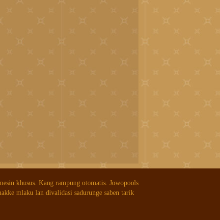
 mesin khusus. Kang rampung otomatis. Jowopools
nakke mlaku lan divalidasi sadurunge saben tarik