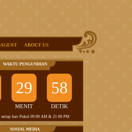
 AGENT
ABOUT US
WAKTU PENGUNDIAN
29
58
MENIT
DETIK
 setiap hari Pukul 09:00 AM & 21:00 PM
SOSIAL MEDIA