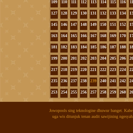
109
110
111
112
113
114
115
116
1
127
128
129
130
131
132
133
134
1
145
146
147
148
149
150
151
152
1
163
164
165
166
167
168
169
170
1
181
182
183
184
185
186
187
188
1
199
200
201
202
203
204
205
206
2
217
218
219
220
221
222
223
224
2
235
236
237
238
239
240
241
242
2
253
254
255
256
257
258
259
260
2
Jowopools sing teknologine dhuwur banget. Kabe
uga wis ditunjuk tenan audit sawijining ngesyah