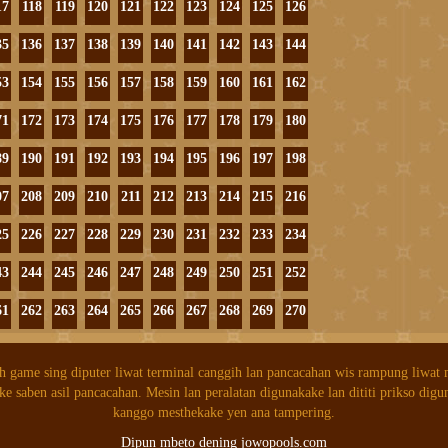
17
118
119
120
121
122
123
124
125
126
35
136
137
138
139
140
141
142
143
144
53
154
155
156
157
158
159
160
161
162
71
172
173
174
175
176
177
178
179
180
89
190
191
192
193
194
195
196
197
198
07
208
209
210
211
212
213
214
215
216
25
226
227
228
229
230
231
232
233
234
43
244
245
246
247
248
249
250
251
252
61
262
263
264
265
266
267
268
269
270
h game sing diputer liwat terminal canggih lan pancacahan wis rampung liwat
ke saben asil pancacahan. Mesin lan peralatan digunakake lan dititi prikso digu
kanggo mesthekake yen ana tampering.
Dipun mbeto dening jowopools.com