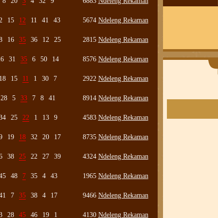
8
20
3
4
32
9
6883
Ndeleng Rekaman
2
15
12
11
41
43
5674
Ndeleng Rekaman
8
16
35
36
12
25
2815
Ndeleng Rekaman
26
31
35
6
50
14
8576
Ndeleng Rekaman
18
15
11
1
30
7
2922
Ndeleng Rekaman
28
5
33
7
8
41
8914
Ndeleng Rekaman
34
25
22
1
13
9
4583
Ndeleng Rekaman
9
19
18
32
20
17
8735
Ndeleng Rekaman
6
38
25
22
27
39
4324
Ndeleng Rekaman
45
48
7
35
4
43
1965
Ndeleng Rekaman
41
7
35
38
4
17
9466
Ndeleng Rekaman
3
28
45
46
19
1
4130
Ndeleng Rekaman