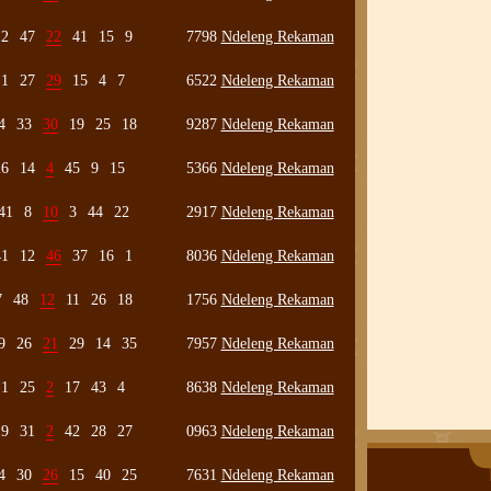
12
47
22
41
15
9
7798
Ndeleng Rekaman
1
27
29
15
4
7
6522
Ndeleng Rekaman
4
33
30
19
25
18
9287
Ndeleng Rekaman
26
14
4
45
9
15
5366
Ndeleng Rekaman
41
8
10
3
44
22
2917
Ndeleng Rekaman
41
12
46
37
16
1
8036
Ndeleng Rekaman
7
48
12
11
26
18
1756
Ndeleng Rekaman
9
26
21
29
14
35
7957
Ndeleng Rekaman
1
25
2
17
43
4
8638
Ndeleng Rekaman
19
31
2
42
28
27
0963
Ndeleng Rekaman
4
30
26
15
40
25
7631
Ndeleng Rekaman