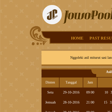
HOME
PAST RESU
Nggoleki asil miturut sasi lan
Asi
Dinten
Tanggal
Jam
Setu
29-10-2016
09:00
10
Jemuah
28-10-2016
21:00
15
3