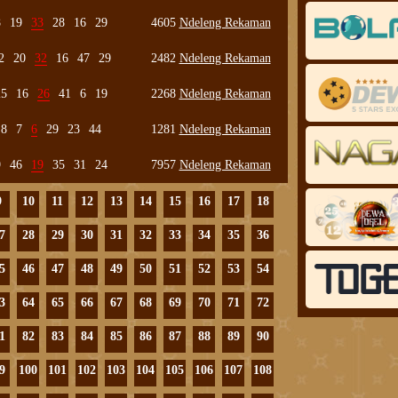
8
19
33
28
16
29
4605
Ndeleng Rekaman
2
20
32
16
47
29
2482
Ndeleng Rekaman
25
16
26
41
6
19
2268
Ndeleng Rekaman
8
7
6
29
23
44
1281
Ndeleng Rekaman
9
46
19
35
31
24
7957
Ndeleng Rekaman
9
10
11
12
13
14
15
16
17
18
7
28
29
30
31
32
33
34
35
36
5
46
47
48
49
50
51
52
53
54
3
64
65
66
67
68
69
70
71
72
1
82
83
84
85
86
87
88
89
90
9
100
101
102
103
104
105
106
107
108